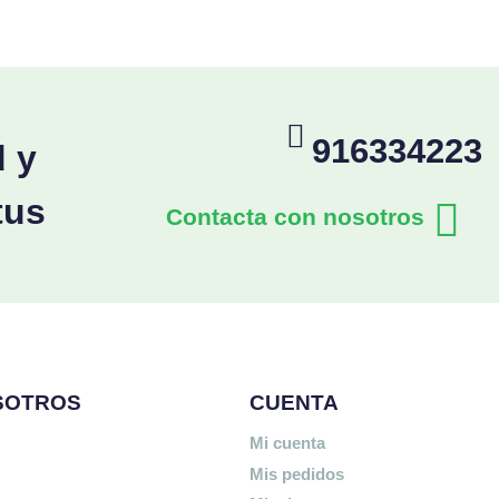
916334223
d y
tus
Contacta con nosotros
SOTROS
CUENTA
Mi cuenta
Mis pedidos