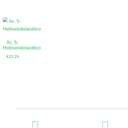
Ac. 5-
Hidroxindolacético
€
23,29
Añadir al
carrito