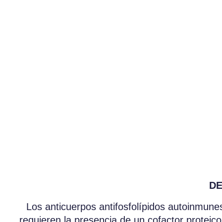
DE
Los anticuerpos antifosfolípidos autoinmun
requieren la presencia de un cofactor proteic