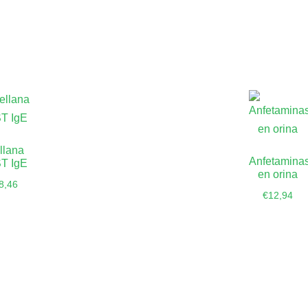
llana
Anfetamina
T IgE
en orina
8,46
€
12,94
dir al
Añadir al
rrito
carrito