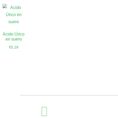
Acido Úrico
en suero
€
5,18
Añadir al
carrito