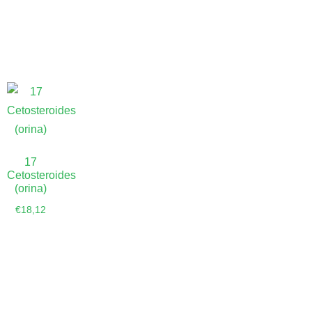
carrito
17
Cetosteroides
(orina)
€
18,12
Añadir al
carrito