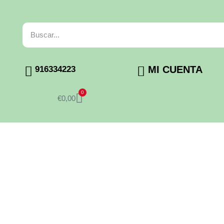
MI CUENTA
916334223
0
€
0,00