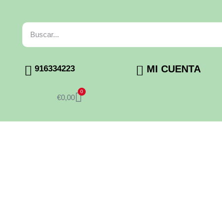
MI CUENTA
916334223
0
€
0,00