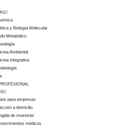
CAS
química
tica y Biología Molecular
do Metabólico
unología
cina Ambiental
cina Integrativa
obiología
e
PROFESIONAL
OS
isis para empresas
acción a domicilio
ogida de muestras
onocimientos médicos