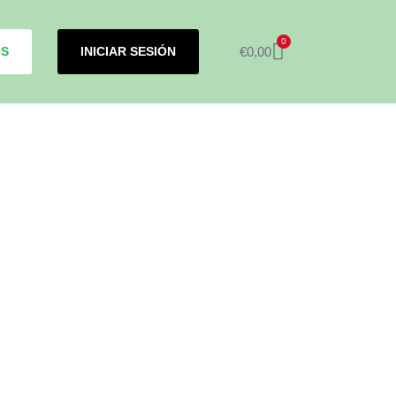
0
OS
INICIAR SESIÓN
€
0,00