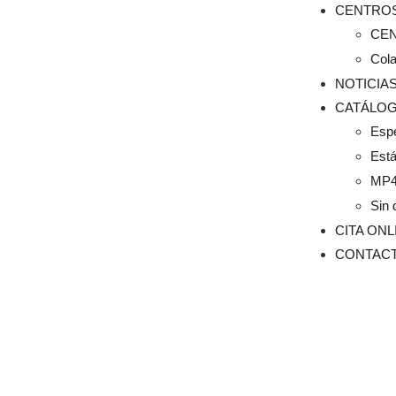
CENTRO
CE
Col
NOTICIA
CATÁLO
Esp
Est
MP
Sin 
CITA ONL
CONTAC