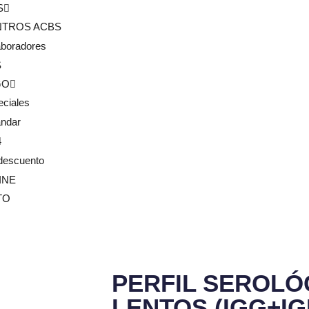
S
NTROS ACBS
aboradores
S
GO
eciales
ándar
4
descuento
INE
TO
PERFIL SEROLÓ
LENTOS (IGG+IG