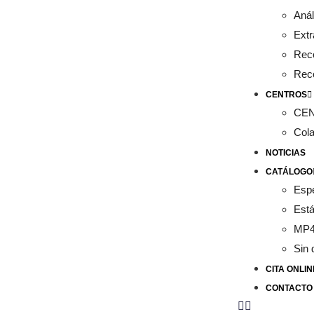
Anál
Extr
Rec
Rec
CENTROS
CE
Col
NOTICIAS
CATÁLOGO
Esp
Est
MP
Sin 
CITA ONLIN
CONTACTO