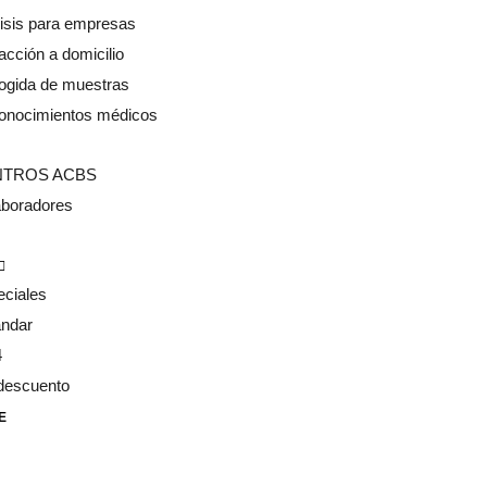
isis para empresas
acción a domicilio
ogida de muestras
onocimientos médicos
NTROS ACBS
aboradores
eciales
ándar
4
descuento
E