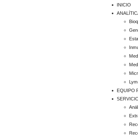
INICIO
ANALÍTI
Bio
Gené
Esta
Inm
Medi
Medi
Micr
Lym
EQUIPO 
SERVICI
Anál
Extr
Rec
Rec