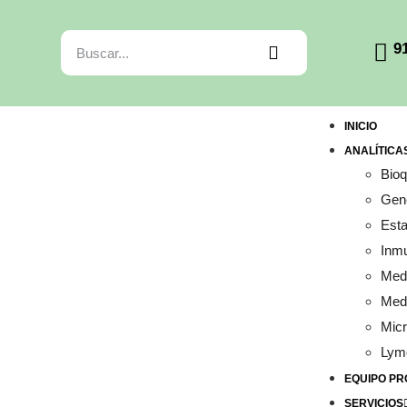
9
INICIO
ANALÍTICA
Bio
Gené
Esta
Inm
Medi
Medi
Micr
Lym
EQUIPO PR
SERVICIOS