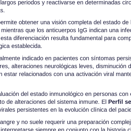
largos periodos y reactivarse en determinadas cir
s.
ermite obtener una visión completa del estado de 
a, mientras que los anticuerpos IgG indican una inf
s, esta diferenciación resulta fundamental para com
ica establecida.
almente indicado en pacientes con síntomas persi
res, alteraciones neurológicas leves, disminución de
n estar relacionados con una activación viral man
valuación del estado inmunológico en personas con
to de alteraciones del sistema inmune. El
Perfil s
virales persistentes en la evolución clínica del paci
 sangre y no suele requerir una preparación complej
interpretarse siempre en conjunto con la historia c