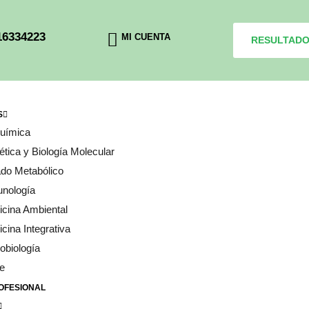
16334223
MI CUENTA
RESULTAD
S
química
tica y Biología Molecular
do Metabólico
unología
cina Ambiental
cina Integrativa
obiología
e
OFESIONAL