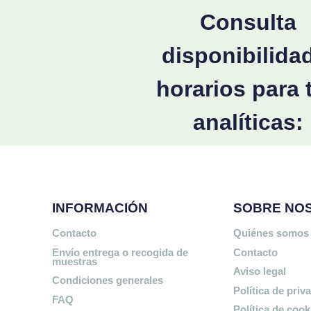
Consulta
disponibilida
horarios para 
analíticas:
INFORMACIÓN
SOBRE NO
Contacto
Quiénes somos
Envío entrega o recogida de
Contacto
muestras
Aviso legal
Condiciones generales
Política de priv
FAQ
Política de cook