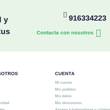
916334223
d y
tus
Contacta con nosotros
SOTROS
CUENTA
Mi cuenta
Mis pedidos
Mis datos
acidad
Mis direcciones
ies
Acceso a trabajadores y colabo