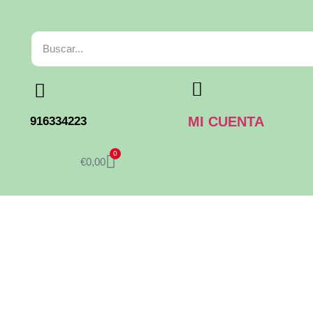
MI CUENTA
916334223
0
€
0,00