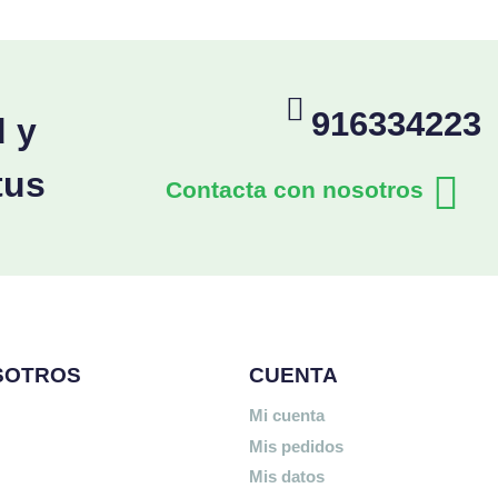
916334223
d y
tus
Contacta con nosotros
SOTROS
CUENTA
Mi cuenta
Mis pedidos
Mis datos