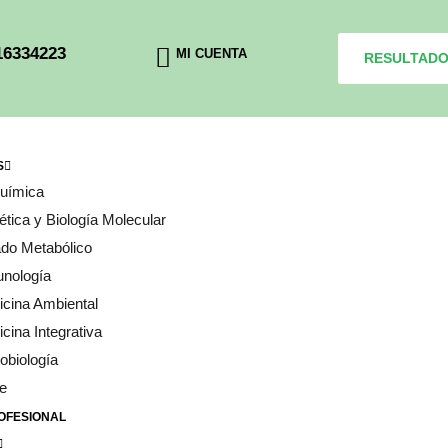
16334223
MI CUENTA
RESULTAD
S
química
tica y Biología Molecular
do Metabólico
unología
cina Ambiental
cina Integrativa
obiología
e
OFESIONAL