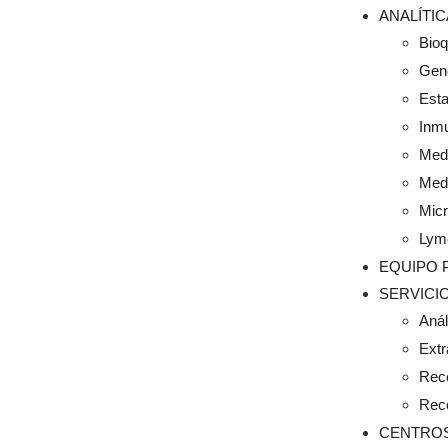
ANALÍTI
Bio
Gené
Esta
Inm
Medi
Medi
Micr
Lym
EQUIPO 
SERVICI
Anál
Extr
Rec
Rec
CENTRO