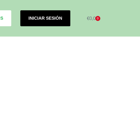
OS
INICIAR SESIÓN
€
0,00
0