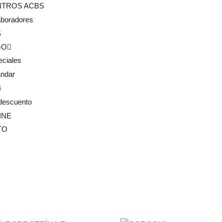
NTROS ACBS
aboradores
S
GO
eciales
ándar
4
descuento
INE
TO