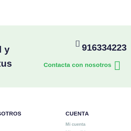
916334223
d y
tus
Contacta con nosotros
SOTROS
CUENTA
Mi cuenta