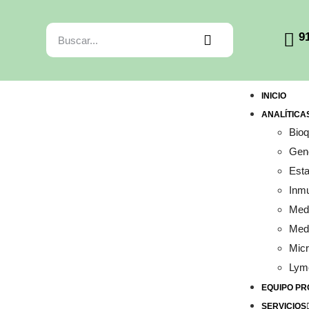
9
INICIO
ANALÍTICA
Bio
Gené
Esta
Inm
Medi
Medi
Micr
Lym
EQUIPO PR
SERVICIOS