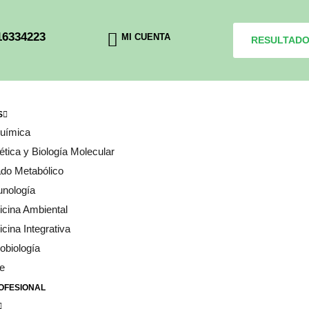
16334223
MI CUENTA
RESULTAD
S
química
tica y Biología Molecular
do Metabólico
unología
cina Ambiental
cina Integrativa
obiología
e
OFESIONAL