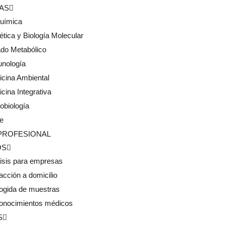
CAS
química
tica y Biología Molecular
do Metabólico
unología
cina Ambiental
cina Integrativa
obiología
e
PROFESIONAL
OS
isis para empresas
acción a domicilio
ogida de muestras
onocimientos médicos
S