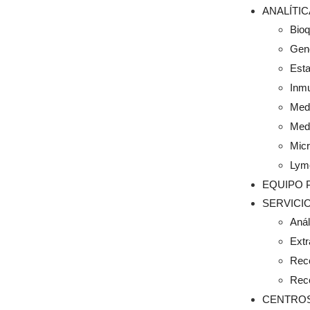
ANALÍTI
Bio
Gené
Esta
Inm
Medi
Medi
Micr
Lym
EQUIPO 
SERVICI
Anál
Extr
Rec
Rec
CENTRO