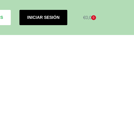
OS
INICIAR SESIÓN
€
0,00
0