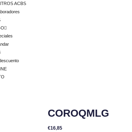
NTROS ACBS
aboradores
S
GO
eciales
ándar
4
descuento
INE
TO
COROQMLG
€
16,85