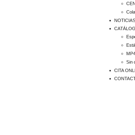
CE
Col
NOTICIA
CATÁLO
Esp
Est
MP
Sin 
CITA ONL
CONTAC