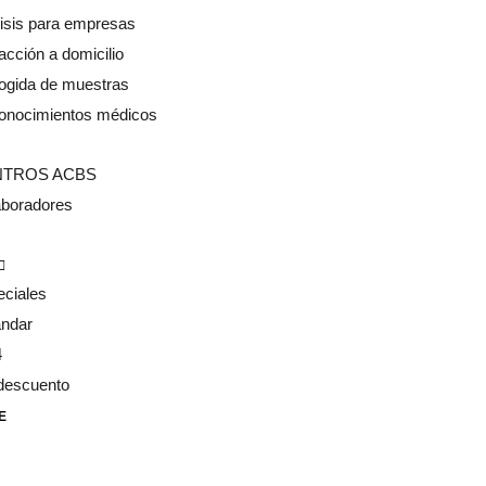
isis para empresas
acción a domicilio
ogida de muestras
onocimientos médicos
NTROS ACBS
aboradores
eciales
ándar
4
descuento
E