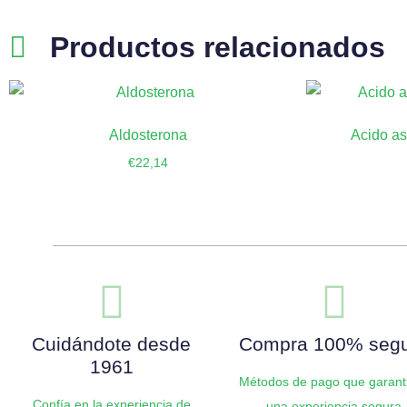
Productos relacionados
Aldosterona
Acido as
€
22,14
Añadir al carrito
Añ
Cuidándote desde
Compra 100% seg
1961
Métodos de pago que garant
Confía en la experiencia de
una experiencia segura