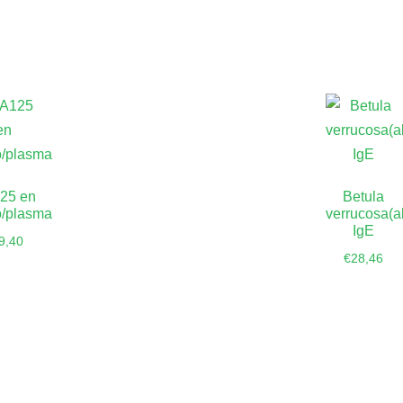
25 en
Betula
o/plasma
verrucosa(
IgE
9,40
€
28,46
dir al
Añadir al
rrito
carrito