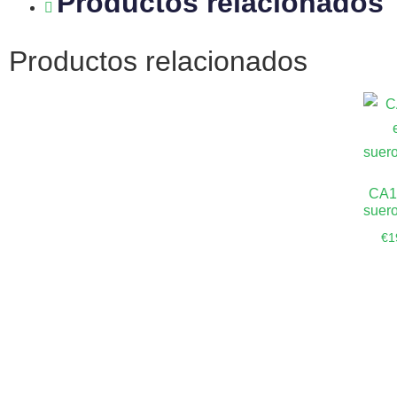
Productos relacionados
Productos relacionados
CA1
suer
€
1
Aña
ca