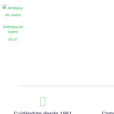
Amilasa en
suero
€
6,47
Añadir al
carrito
Cuidándote desde 1961
Comp