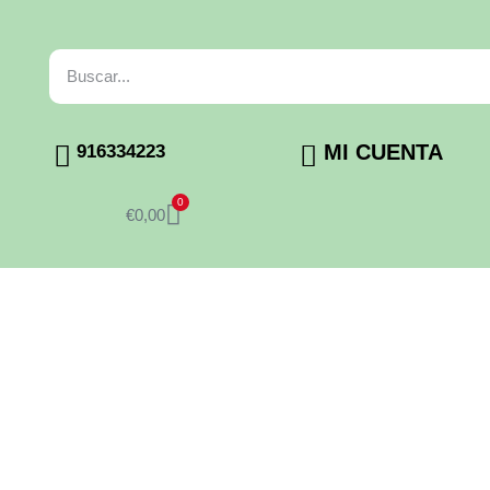
MI CUENTA
916334223
0
€
0,00