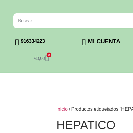
MI CUENTA
916334223
0
€
0,00
Inicio
/ Productos etiquetados “HEP
HEPATICO