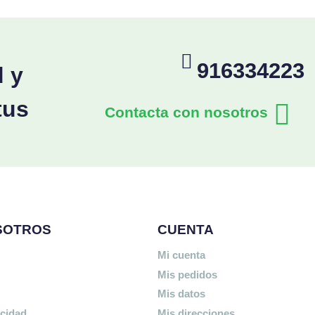
916334223
d y
tus
Contacta con nosotros
SOTROS
CUENTA
Mi cuenta
Mis pedidos
Mis datos
acidad
Mis direcciones