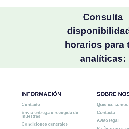
Consulta
disponibilida
horarios para 
analíticas:
INFORMACIÓN
SOBRE NO
Contacto
Quiénes somos
Envío entrega o recogida de
Contacto
muestras
Aviso legal
Condiciones generales
Política de priv